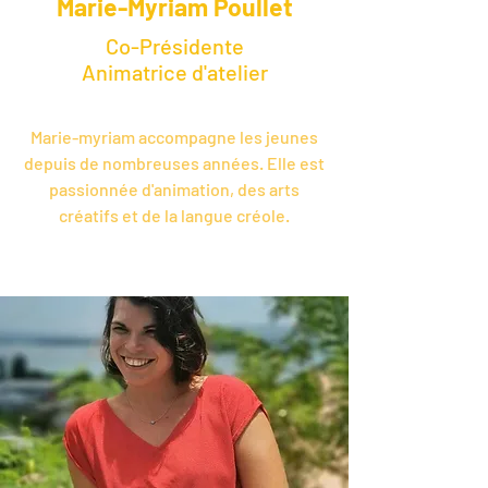
Marie-Myriam Poullet
Co-Présidente
Animatrice d'atelier
Marie-myriam accompagne les jeunes
depuis de nombreuses années. Elle est
passionnée d'animation, des arts
créatifs et de la langue créole.