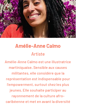
Amélie-Anne Calmo
Artiste
Amélie-Anne Calmo est une illustratrice
martiniquaise. Sensible aux causes
militantes, elle considère que la
représentation est indispensable pour
l’empowerment, surtout chez les plus
jeunes. Elle souhaite participer au
rayonnement de la culture afro-
caribéenne et met en avant la diversité